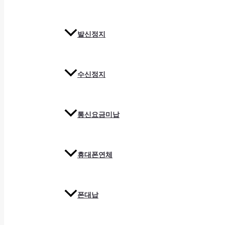
발신정지
수신정지
통신요금미납
휴대폰연체
폰대납