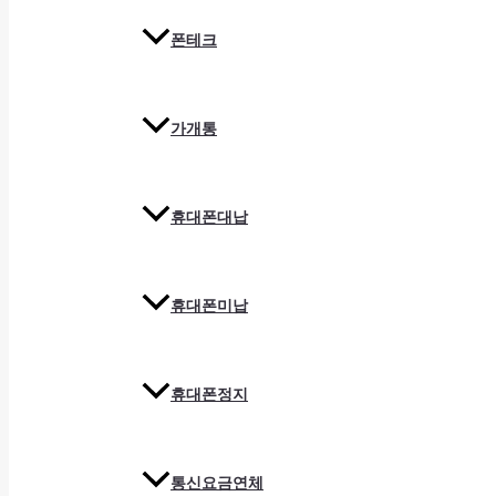
폰테크
가개통
휴대폰대납
휴대폰미납
휴대폰정지
통신요금연체