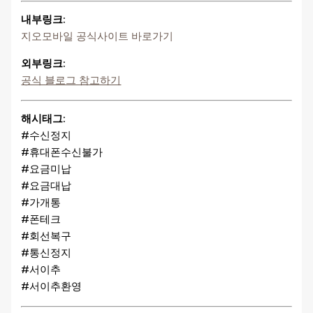
내부링크:
지오모바일 공식사이트 바로가기
외부링크:
공식 블로그 참고하기
해시태그:
#수신정지
#휴대폰수신불가
#요금미납
#요금대납
#가개통
#폰테크
#회선복구
#통신정지
#서이추
#서이추환영