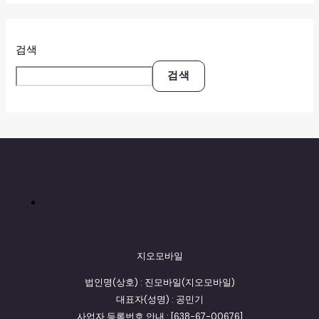
검색
검색
지오모바일
법인명(상호) : 진모바일(지오모바일)
대표자(성명) : 공민기
사업자 등록번호 안내 : [638-67-00676]