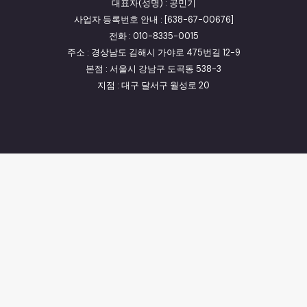
대표자(성명) : 공민기
사업자 등록번호 안내 : [638-67-00676]
전화 : 010-8335-0015
주소 : 경상남도 김해시 가야로 475번길 12-9
본점 : 서울시 강남구 도곡동 538-3
지점 : 대구 달서구 월성로 20