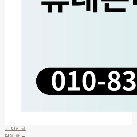
←
이전 글
다음 글
→