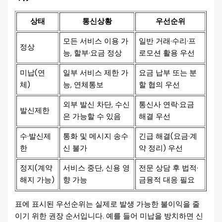
상태
통신상황
우선순위
모든 서비스 이용 가
일반 거래·수리·프
정상
능, 할부·요금 정상
로모션 활용 우선
미납(연
일부 서비스 제한 가
요금 납부 또는 분
체)
능, 연체통보
할 협의 우선
외부 발신 차단, 수신
통신사 연락·요금
발신제한
은 가능할 수 있음
해결 우선
수·발신제
통화 및 메시지 송수
긴급 해결(요금·계
한
신 불가
약 정리) 우선
정지(계약
서비스 중단, 신용 영
전문 상담 후 법적·
해지 가능)
향 가능
금융적 대응 필요
표에 표시된 우선순위는 실제로 발생 가능한 불이익을 줄
이기 위한 권장 순서입니다. 예를 들어 미납을 방치하면 신