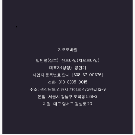
지오모바일
법인명(상호) : 진모바일(지오모바일)
대표자(성명) : 공민기
사업자 등록번호 안내 : [638-67-00676]
전화 : 010-8335-0015
주소 : 경상남도 김해시 가야로 475번길 12-9
본점 : 서울시 강남구 도곡동 538-3
지점 : 대구 달서구 월성로 20