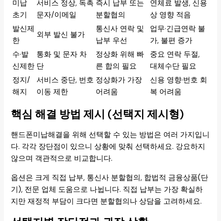
미납
서비스 정상, 독촉
즉시 납부 또는
연체료 발생, 신용
초기
문자/이메일
분할협의
상 영향 적음
발신제
통신사 연락 및
업무·긴급연락 불
외부 발신 불가
한
납부 우선
가, 불편 증가
수·발
통화 및 문자 차
정상화 위해 빠
중요 연락 두절,
신제한
단
른 합의 필요
대체수단 필요
정지/
서비스 중단, 번호
정상화가 가장
신용 영향·번호 회
해지
이동 제한
어려움
복 어려움
핵심 해결 방법 제시 (선택지 제시형)
핸드폰미납해결을 위해 선택할 수 있는 방법은 여러 가지입니
다. 각각 장단점이 있으니 상황에 맞춰 선택하세요. 강요하지
않으며 객관적으로 비교합니다.
옵션은 크게 직접 납부, 통신사 분할협의, 합법적 금융상품(단
기), 전문 업체 도움으로 나뉩니다. 직접 납부는 가장 확실하
지만 재정적 부담이 크다면 분할협의나 상담을 고려하세요.