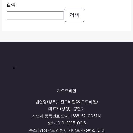
검색
검색
지오모바일
법인명(상호) : 진모바일(지오모바일)
대표자(성명) : 공민기
사업자 등록번호 안내 : [638-67-00676]
전화 : 010-8335-0015
주소 : 경상남도 김해시 가야로 475번길 12-9