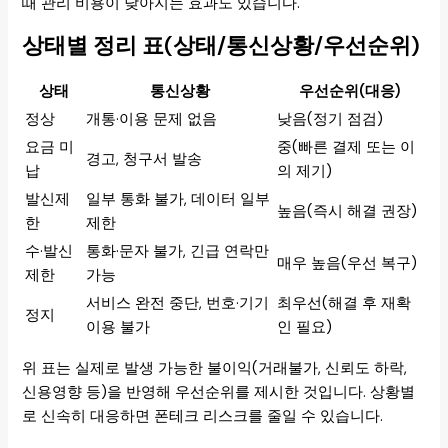
때 관리 비용이 낮아지는 효과도 있습니다.
상태별 정리 표(상태/통신상황/우선순위)
상태
통신상황
우선순위(대응)
정상
개통·이용 문제 없음
낮음(정기 점검)
요금 미
중(빠른 결제 또는 이
경고, 청구서 발송
납
의 제기)
발신제
일부 통화 불가, 데이터 일부
높음(즉시 해결 권장)
한
제한
수·발신
통화·문자 불가, 긴급 연락만
매우 높음(우선 복구)
제한
가능
서비스 완전 중단, 번호·기기
최우선(해결 후 재확
정지
이용 불가
인 필요)
위 표는 실제로 발생 가능한 불이익(거래불가, 신뢰도 하락,
신용영향 등)을 반영해 우선순위를 제시한 것입니다. 상황별
로 신속히 대응하면 폰테크 리스크를 줄일 수 있습니다.