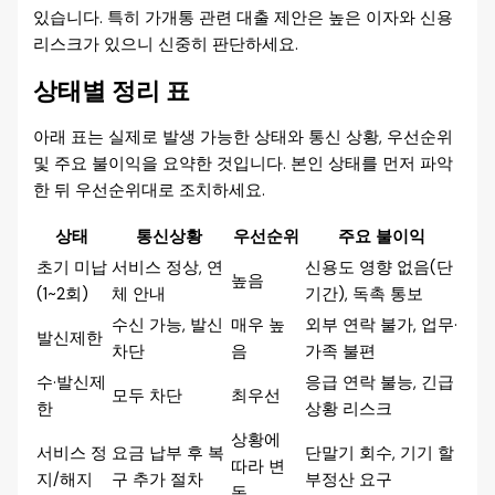
있습니다. 특히 가개통 관련 대출 제안은 높은 이자와 신용
리스크가 있으니 신중히 판단하세요.
상태별 정리 표
아래 표는 실제로 발생 가능한 상태와 통신 상황, 우선순위
및 주요 불이익을 요약한 것입니다. 본인 상태를 먼저 파악
한 뒤 우선순위대로 조치하세요.
상태
통신상황
우선순위
주요 불이익
초기 미납
서비스 정상, 연
신용도 영향 없음(단
높음
(1~2회)
체 안내
기간), 독촉 통보
수신 가능, 발신
매우 높
외부 연락 불가, 업무·
발신제한
차단
음
가족 불편
수·발신제
응급 연락 불능, 긴급
모두 차단
최우선
한
상황 리스크
상황에
서비스 정
요금 납부 후 복
단말기 회수, 기기 할
따라 변
지/해지
구 추가 절차
부정산 요구
동