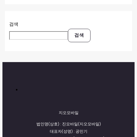
검색
검색
지오모바일
법인명(상호) : 진모바일(지오모바일)
대표자(성명) : 공민기