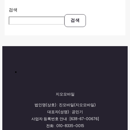
검색
검색
지오모바일
법인명(상호) : 진모바일(지오모바일)
대표자(성명) : 공민기
사업자 등록번호 안내 : [638-67-00676]
전화 : 010-8335-0015