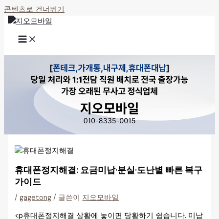
콘텐츠로 건너뛰기
휴대폰정지해결: 요금미납·분실·도난별 빠른 복구
가이드
/
gagetong
/ 글쓴이
지오모바일
<p휴대폰정지해결 상황에 놓이면 당황하기 쉽습니다. 미납