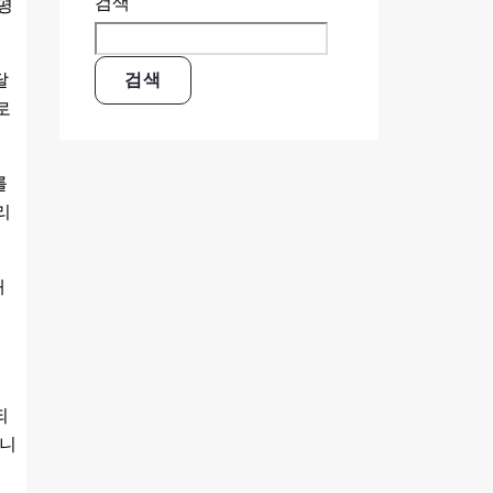
검색
평
달
검색
로
를
리
태
되
습니