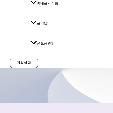
휴대폰가개통
폰미납
폰요금연체
전화상담