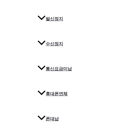
발신정지
수신정지
통신요금미납
휴대폰연체
폰대납