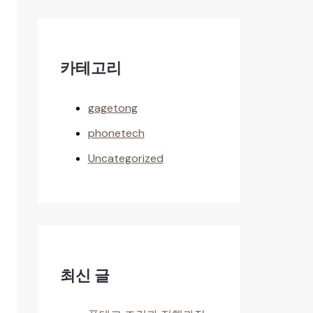
카테고리
gagetong
phonetech
Uncategorized
최신 글