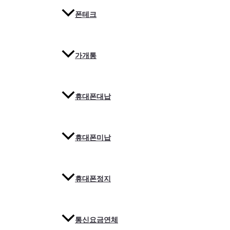
폰테크
가개통
휴대폰대납
휴대폰미납
휴대폰정지
통신요금연체