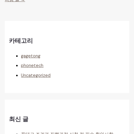
카테고리
gagetong
phonetech
Uncategorized
최신 글