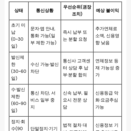
우선순위(권장
상태
통신상황
예상 불이익
조치)
초기 미
문자·앱 안내,
추가연체료
납
즉시 납부 또
통화 가능(일
소액, 신용영
(0~30
는 분할 요청
부 제한 가능)
향 낮음
일)
발신제
통신사 고객센
연체정보 등
한
수신 가능·발신
터 상담 후 납
재 가능성 증
(30~60
차단
부·분할 합의
가
일)
수·발신
통신 차단, 서
신속 납부, 필
신용등급 악
제한
비스 일부 중
요시 전문 상
화·요금추심
(60~90
지
담
가능
일)
정지·회
법적 절차 대
신용정보 기
수(90
단말정지·기기