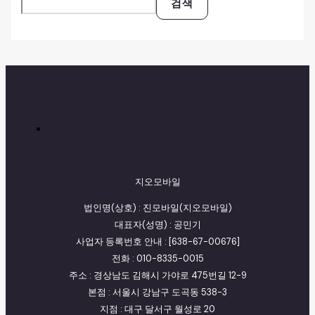
검색
지오모바일
법인명(상호) : 진모바일(지오모바일)
대표자(성명) : 공민기
사업자 등록번호 안내 : [638-67-00676]
전화 : 010-8335-0015
주소 : 경상남도 김해시 가야로 475번길 12-9
본점 : 서울시 강남구 도곡동 538-3
지점 : 대구 달서구 월성로 20