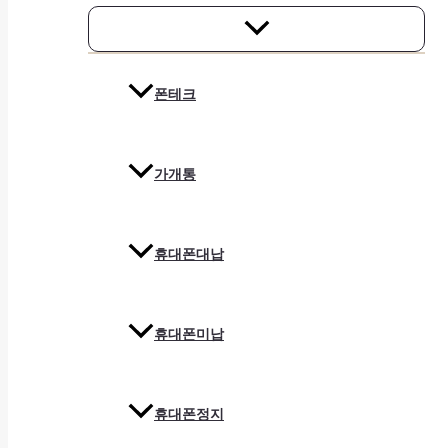
폰테크
가개통
휴대폰대납
휴대폰미납
휴대폰정지