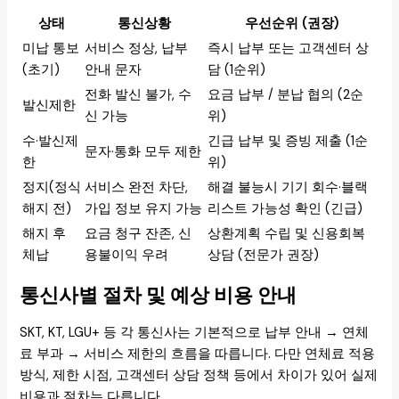
상태
통신상황
우선순위 (권장)
미납 통보
서비스 정상, 납부
즉시 납부 또는 고객센터 상
(초기)
안내 문자
담 (1순위)
전화 발신 불가, 수
요금 납부 / 분납 협의 (2순
발신제한
신 가능
위)
수·발신제
긴급 납부 및 증빙 제출 (1순
문자·통화 모두 제한
한
위)
정지(정식
서비스 완전 차단,
해결 불능시 기기 회수·블랙
해지 전)
가입 정보 유지 가능
리스트 가능성 확인 (긴급)
해지 후
요금 청구 잔존, 신
상환계획 수립 및 신용회복
체납
용불이익 우려
상담 (전문가 권장)
통신사별 절차 및 예상 비용 안내
SKT, KT, LGU+ 등 각 통신사는 기본적으로 납부 안내 → 연체
료 부과 → 서비스 제한의 흐름을 따릅니다. 다만 연체료 적용
방식, 제한 시점, 고객센터 상담 정책 등에서 차이가 있어 실제
비용과 절차는 다릅니다.