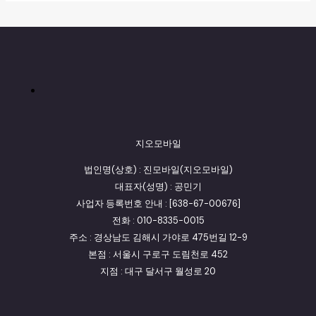
지오모바일
법인명(상호) : 진모바일(지오모바일)
대표자(성명) : 공민기
사업자 등록번호 안내 : [638-67-00676]
전화 : 010-8335-0015
주소 : 경상남도 김해시 가야로 475번길 12-9
본점 : 서울시 구로구 도림천로 452
지점 : 대구 달서구 월성로 20