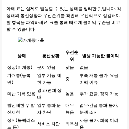
아래 표는 실제로 발생할 수 있는 상태를 정리한 것입니다. 각
상태의 통신상황과 우선순위를 확인해 우선적으로 점검해야
할 항목을 파악하세요. 표를 통해 빠르게 불이익 수준을 비교
할 수 있습니다.
우선순
상태
통신상황
발생 가능한 불이익
위
정상(미개통)
문제 없음
낮음
없음
가개통(등록
일부 기능 제
후속 개통 불가, 요금
중
만)
한 가능
이력 이슈
경고/연체 상
미납 기록 있음
높음
추가 요금, 정지 가능
태
발신제한·수·발
일부 통화·문
매우
업무·긴급 통화 불가,
신제한
자 차단
높음
분쟁 소지
정지(블랙리스
사용 불가, 회복 어려
서비스 차단
최우선
트 등)
움