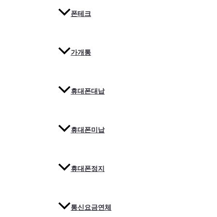
폰테크
가개통
휴대폰대납
휴대폰미납
휴대폰정지
통신요금연체