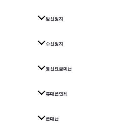
발신정지
수신정지
통신요금미납
휴대폰연체
폰대납