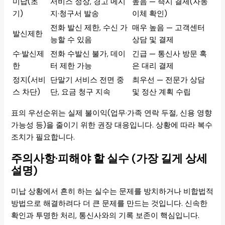
미납(초
서비스 정상, 경고 메시
높음 — 즉시 결제(자동
기)
지·청구서 발송
이체 확인)
전화 발신 제한, 수신 가
매우 높음 — 고객센터
발신제한
능할 수 있음
상담 및 결제
수·발신제
전화 수발신 불가, 데이
긴급 — 통신사 방문 혹
한
터 제한 가능
은 대리 결제
정지(서비
단말기 서비스 전면 중
최우선 — 전문가 상담
스 차단)
단, 요금 청구 지속
및 정산 계획 수립
표의 우선순위는 실제 불이익(업무·가족 연락 두절, 신용 영향
가능성 등)을 줄이기 위한 권장 대응입니다. 상황에 따라 복수
조치가 필요합니다.
주의사항·피해야 할 실수 (가장 길게 상세
설명)
미납 상황에서 흔히 하는 실수는 문제를 방치하거나 비합법적
방법으로 해결하려다 더 큰 문제를 만드는 것입니다. 신속한
확인과 투명한 처리, 통신사와의 기록 보존이 핵심입니다.