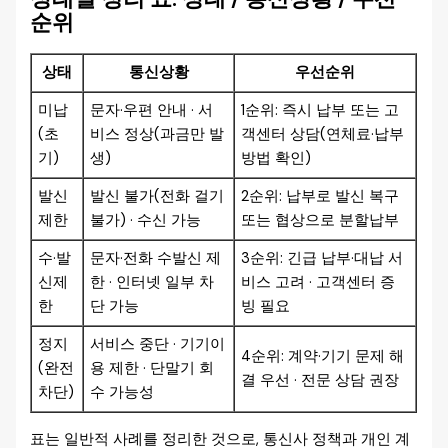
순위
상태
통신상황
우선순위
미납
문자·우편 안내 · 서
1순위: 즉시 납부 또는 고
(초
비스 정상(과금만 발
객센터 상담(연체료·납부
기)
생)
방법 확인)
발신
발신 불가(전화 걸기
2순위: 납부로 발신 복구
제한
불가) · 수신 가능
또는 협상으로 분할납부
수·발
문자·전화 수발신 제
3순위: 긴급 납부·대납 서
신제
한 · 인터넷 일부 차
비스 고려 · 고객센터 증
한
단 가능
빙 필요
정지
서비스 중단 · 기기이
4순위: 계약·기기 문제 해
(완전
용 제한 · 단말기 회
결 우선 · 전문 상담 권장
차단)
수 가능성
표는 일반적 사례를 정리한 것으로, 통신사 정책과 개인 계