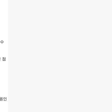
영수
 점
 원인