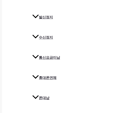
발신정지
수신정지
통신요금미납
휴대폰연체
폰대납