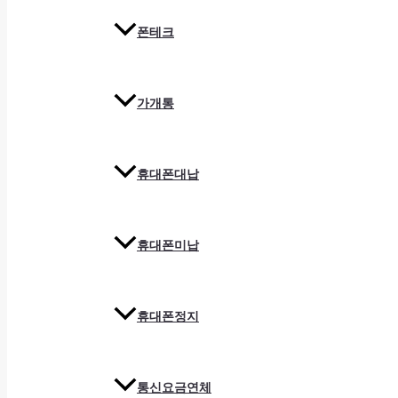
폰테크
가개통
휴대폰대납
휴대폰미납
휴대폰정지
통신요금연체