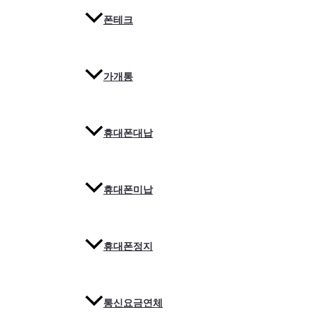
폰테크
가개통
휴대폰대납
휴대폰미납
휴대폰정지
통신요금연체