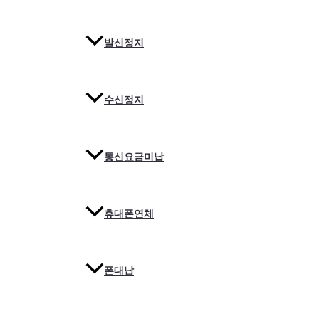
발신정지
수신정지
통신요금미납
휴대폰연체
폰대납