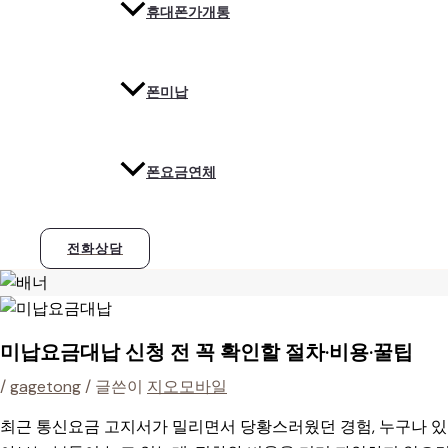
휴대폰가개통
폰미납
폰요금연체
전화상담
미납요금대납 신청 전 꼭 확인할 절차·비용·꿀팁
/
gagetong
/ 글쓴이
지오모바일
최근 통신요금 고지서가 밀리면서 당황스러웠던 경험, 누구나 있을