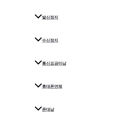
발신정지
수신정지
통신요금미납
휴대폰연체
폰대납