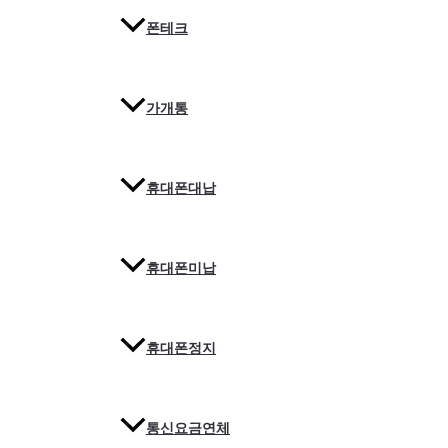
폰테크
가개통
휴대폰대납
휴대폰미납
휴대폰정지
통신요금연체