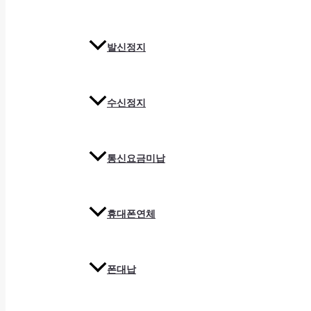
발신정지
수신정지
통신요금미납
휴대폰연체
폰대납