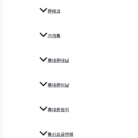
폰테크
가개통
휴대폰대납
휴대폰미납
휴대폰정지
통신요금연체