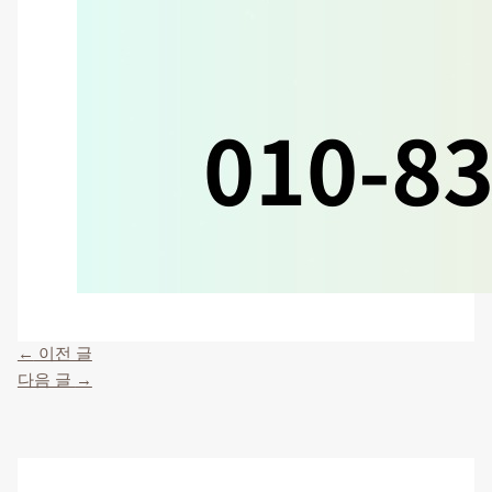
←
이전 글
다음 글
→