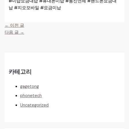
#미납요금대납 #휴대폰미납 #통신연체 #핸드폰요금대
납 #지오모바일 #요금미납
←
이전 글
다음 글
→
카테고리
gagetong
phonetech
Uncategorized