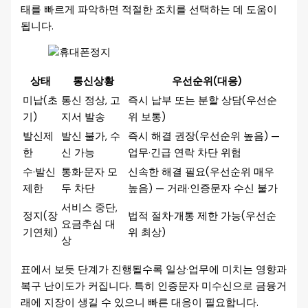
태를 빠르게 파악하면 적절한 조치를 선택하는 데 도움이
됩니다.
상태
통신상황
우선순위(대응)
미납(초
통신 정상, 고
즉시 납부 또는 분할 상담(우선순
기)
지서 발송
위 보통)
발신제
발신 불가, 수
즉시 해결 권장(우선순위 높음) —
한
신 가능
업무·긴급 연락 차단 위험
수·발신
통화·문자 모
신속한 해결 필요(우선순위 매우
제한
두 차단
높음) — 거래·인증문자 수신 불가
서비스 중단,
정지(장
법적 절차·개통 제한 가능(우선순
요금추심 대
기연체)
위 최상)
상
표에서 보듯 단계가 진행될수록 일상·업무에 미치는 영향과
복구 난이도가 커집니다. 특히 인증문자 미수신으로 금융거
래에 지장이 생길 수 있으니 빠른 대응이 필요합니다.