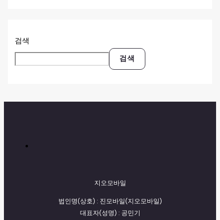
검색
검색
지오모바일
법인명(상호) : 진모바일(지오모바일)
대표자(성명) : 공민기