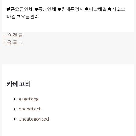
#폰요금연체 #통신연체 #휴대폰정지 #미납해결 #지오모
바일 #요금관리
←
이전 글
다음 글
→
카테고리
gagetong
phonetech
Uncategorized