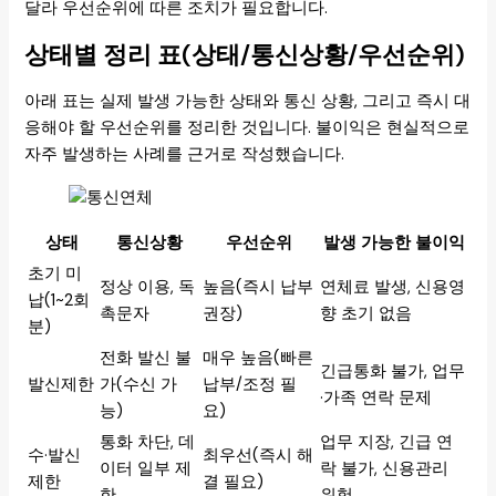
달라 우선순위에 따른 조치가 필요합니다.
상태별 정리 표(상태/통신상황/우선순위)
아래 표는 실제 발생 가능한 상태와 통신 상황, 그리고 즉시 대
응해야 할 우선순위를 정리한 것입니다. 불이익은 현실적으로
자주 발생하는 사례를 근거로 작성했습니다.
상태
통신상황
우선순위
발생 가능한 불이익
초기 미
정상 이용, 독
높음(즉시 납부
연체료 발생, 신용영
납(1~2회
촉문자
권장)
향 초기 없음
분)
전화 발신 불
매우 높음(빠른
긴급통화 불가, 업무
발신제한
가(수신 가
납부/조정 필
·가족 연락 문제
능)
요)
통화 차단, 데
업무 지장, 긴급 연
수·발신
최우선(즉시 해
이터 일부 제
락 불가, 신용관리
제한
결 필요)
한
위험