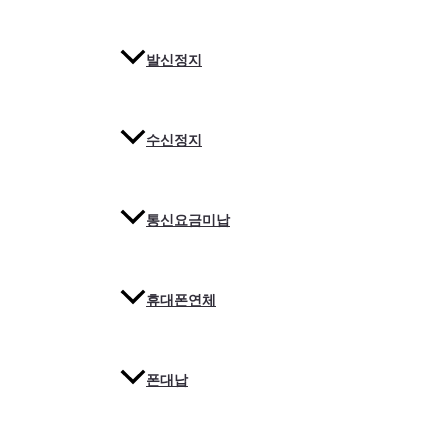
발신정지
수신정지
통신요금미납
휴대폰연체
폰대납