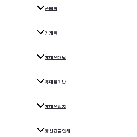
폰테크
가개통
휴대폰대납
휴대폰미납
휴대폰정지
통신요금연체