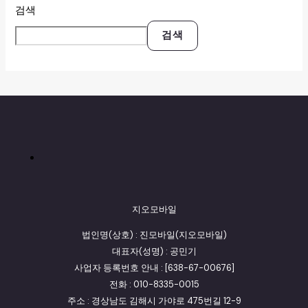
검색
검색
지오모바일
법인명(상호) : 진모바일(지오모바일)
대표자(성명) : 공민기
사업자 등록번호 안내 : [638-67-00676]
전화 : 010-8335-0015
주소 : 경상남도 김해시 가야로 475번길 12-9