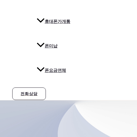
휴대폰가개통
폰미납
폰요금연체
전화상담