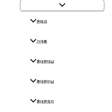
폰테크
가개통
휴대폰대납
휴대폰미납
휴대폰정지