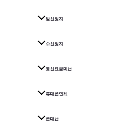
발신정지
수신정지
통신요금미납
휴대폰연체
폰대납