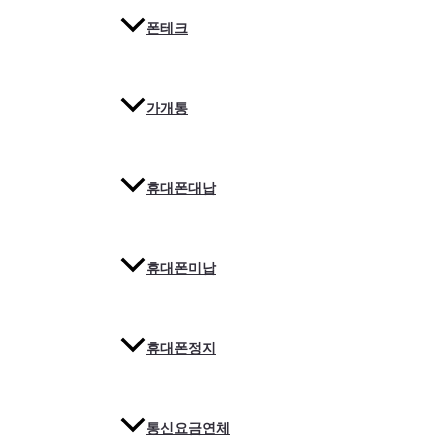
폰테크
가개통
휴대폰대납
휴대폰미납
휴대폰정지
통신요금연체