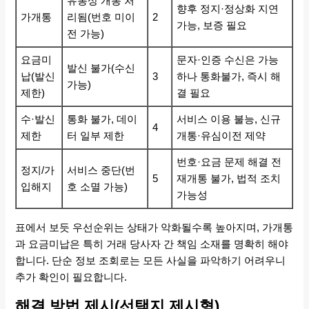
유통상 개통 처
향후 정지·정상화 지연
가개통
리됨(번호 미이
2
가능, 보증 필요
전 가능)
요금미
문자·인증 수신은 가능
발신 불가(수신
납(발신
3
하나 통화불가, 즉시 해
가능)
제한)
결 필요
수·발신
통화 불가, 데이
서비스 이용 불능, 신규
4
제한
터 일부 제한
개통·유심이전 제약
번호·요금 문제 해결 전
정지/가
서비스 중단(번
5
재개통 불가, 법적 조치
입해지
호 소멸 가능)
가능성
표에서 보듯 우선순위는 상태가 악화될수록 높아지며, 가개통
과 요금미납은 특히 거래 당사자 간 책임 소재를 명확히 해야
합니다. 단순 정보 조회로는 모든 사실을 파악하기 어려우니
추가 확인이 필요합니다.
해결 방법 제시(선택지 제시형)