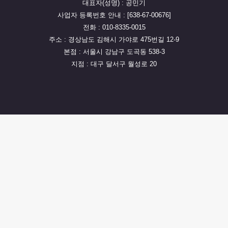
대표자(성명) : 공민기
사업자 등록번호 안내 : [638-67-00676]
전화 : 010-8335-0015
주소 : 경상남도 김해시 가야로 475번길 12-9
본점 : 서울시 강남구 도곡동 538-3
지점 : 대구 달서구 월성로 20