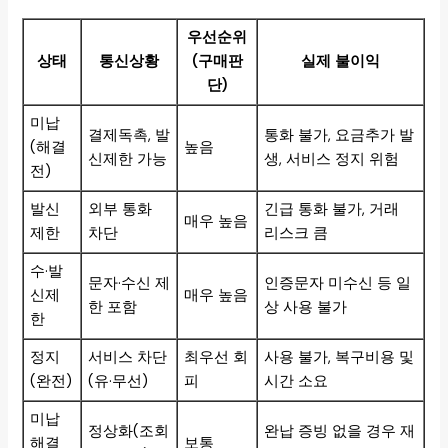
우선순위
상태
통신상황
(구매판
실제 불이익
단)
미납
결제독촉, 발
통화 불가, 요금추가 발
(해결
높음
신제한 가능
생, 서비스 정지 위험
전)
발신
외부 통화
긴급 통화 불가, 거래
매우 높음
제한
차단
리스크 큼
수·발
문자·수신 제
인증문자 미수신 등 일
신제
매우 높음
한 포함
상 사용 불가
한
정지
서비스 차단
최우선 회
사용 불가, 복구비용 및
(완전)
(유·무선)
피
시간 소요
미납
정상화(조회
완납 증빙 없을 경우 재
해결
보통