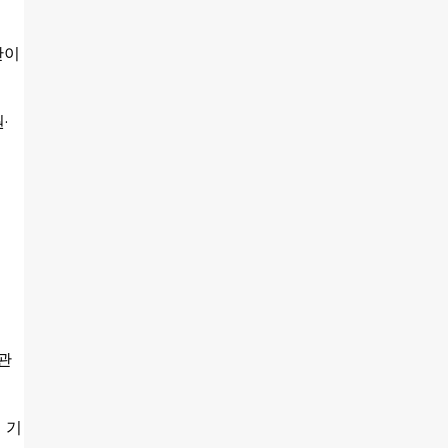
간이
·
관
 기