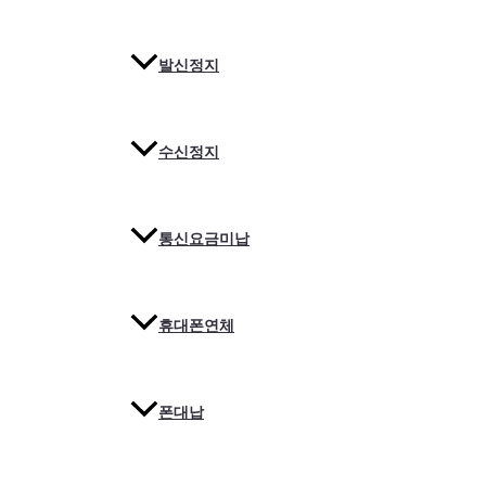
발신정지
수신정지
통신요금미납
휴대폰연체
폰대납