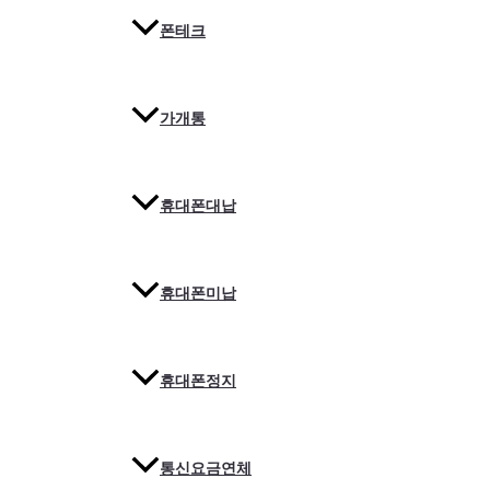
폰테크
가개통
휴대폰대납
휴대폰미납
휴대폰정지
통신요금연체