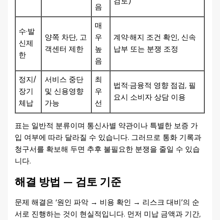
검토)
음
매
수·발
양쪽 차단, 고
우
계약·해지 조건 확인, 신속
신제
객센터 제한
높
납부 또는 분쟁 조정
한
음
정지/
서비스 중단
최
법적·금융적 영향 점검, 필
장기
및 신용영향
우
요시 소비자 상담 이용
체납
가능
선
표는 일반적 분류이며 통신사별 약관이나 특별한 보증 가
입 여부에 따라 달라질 수 있습니다. 그러므로 통화 기록과
청구서를 확보해 두면 추후 불필요한 분쟁을 줄일 수 있습
니다.
해결 방법 — 검토 기준
문제 해결은 ‘원인 파악 → 비용 확인 → 리스크 대비’의 순
서로 진행하는 것이 현실적입니다. 먼저 미납 금액과 기간,