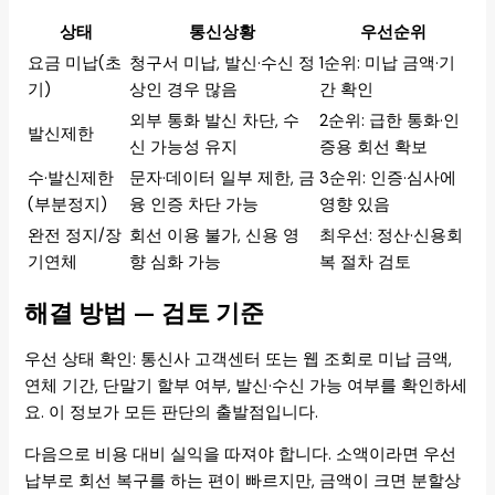
상태
통신상황
우선순위
요금 미납(초
청구서 미납, 발신·수신 정
1순위: 미납 금액·기
기)
상인 경우 많음
간 확인
외부 통화 발신 차단, 수
2순위: 급한 통화·인
발신제한
신 가능성 유지
증용 회선 확보
수·발신제한
문자·데이터 일부 제한, 금
3순위: 인증·심사에
(부분정지)
융 인증 차단 가능
영향 있음
완전 정지/장
회선 이용 불가, 신용 영
최우선: 정산·신용회
기연체
향 심화 가능
복 절차 검토
해결 방법 — 검토 기준
우선 상태 확인: 통신사 고객센터 또는 웹 조회로 미납 금액,
연체 기간, 단말기 할부 여부, 발신·수신 가능 여부를 확인하세
요. 이 정보가 모든 판단의 출발점입니다.
다음으로 비용 대비 실익을 따져야 합니다. 소액이라면 우선
납부로 회선 복구를 하는 편이 빠르지만, 금액이 크면 분할상