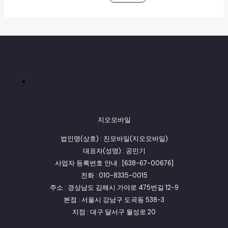
지오모바일
법인명(상호) : 진모바일(지오모바일)
대표자(성명) : 공민기
사업자 등록번호 안내 : [638-67-00676]
전화 : 010-8335-0015
주소 : 경상남도 김해시 가야로 475번길 12-9
본점 : 서울시 강남구 도곡동 538-3
지점 : 대구 달서구 월성로 20