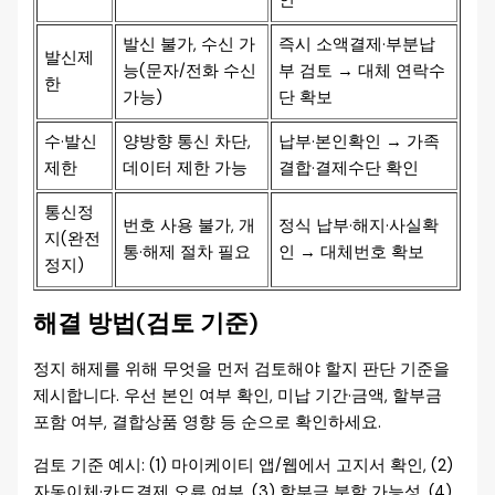
인
발신 불가, 수신 가
즉시 소액결제·부분납
발신제
능(문자/전화 수신
부 검토 → 대체 연락수
한
가능)
단 확보
수·발신
양방향 통신 차단,
납부·본인확인 → 가족
제한
데이터 제한 가능
결합·결제수단 확인
통신정
번호 사용 불가, 개
정식 납부·해지·사실확
지(완전
통·해제 절차 필요
인 → 대체번호 확보
정지)
해결 방법(검토 기준)
정지 해제를 위해 무엇을 먼저 검토해야 할지 판단 기준을
제시합니다. 우선 본인 여부 확인, 미납 기간·금액, 할부금
포함 여부, 결합상품 영향 등 순으로 확인하세요.
검토 기준 예시: (1) 마이케이티 앱/웹에서 고지서 확인, (2)
자동이체·카드결제 오류 여부, (3) 할부금 분할 가능성, (4)