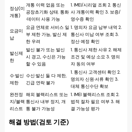
개통 이력 없음 또는
1. IMEI/시리얼 조회 2. 통신
정상(미
공장초기화 상태. 통화
사 개통이력 확인 3. 보증/
개통)
·데이터 사용 가능
영수증 확인
요금 연체로 서비스 일
1. 명의자 요금 납부 내역 2.
요금미
부 제한 가능, 발신 제
통신사 미납 여부 조회 3.
납
한 우려
정산 예정 확인
발신 불가 또는 발신
1. 통신사 제한 사유 2. 해제
발신제
시 경고, 수신은 가능
조건 및 예상 소요 3. 명의
한
할 수 있음
자 동의 여부
1. 통신사 고객센터 확인 2.
수·발신
수신·발신 둘 다 제한,
명의자 신원·서류 확인 3.
제한
긴급 연락 불가
대체 통신수단 확보
완전정
해외 블랙리스트 또는
1. IMEI 블랙리스트 조회 2.
지/블랙
통신사 내부 정지, 개
법적 절차 필요 여부 3. 해
리스트
통 불가 가능성
결 가능성 평가
해결 방법(검토 기준)