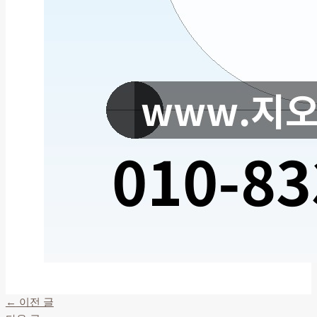
←
이전 글