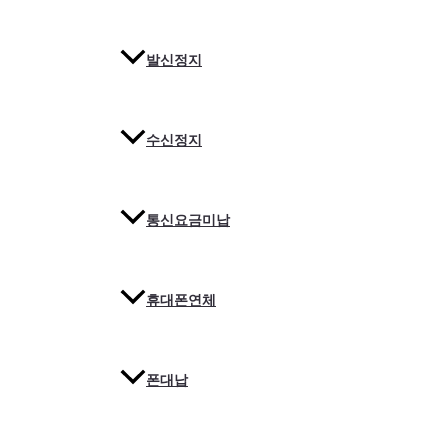
발신정지
수신정지
통신요금미납
휴대폰연체
폰대납