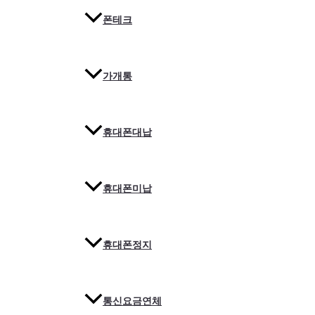
폰테크
가개통
휴대폰대납
휴대폰미납
휴대폰정지
통신요금연체