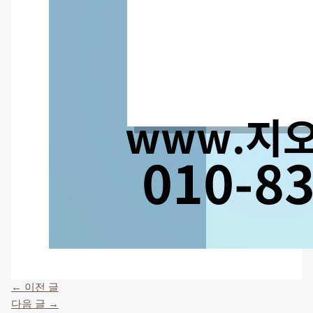
←
이전 글
다음 글
→