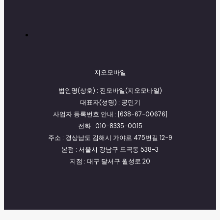
지오모바일
법인명(상호) : 진모바일(지오모바일)
대표자(성명) : 공민기
사업자 등록번호 안내 : [638-67-00676]
전화 : 010-8335-0015
주소 : 경상남도 김해시 가야로 475번길 12-9
본점 : 서울시 강남구 도곡동 538-3
지점 : 대구 달서구 월성로 20