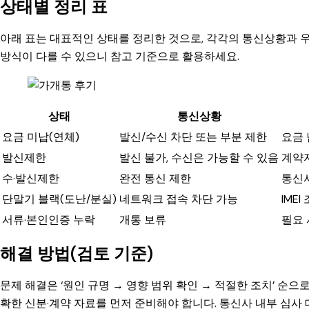
상태별 정리 표
아래 표는 대표적인 상태를 정리한 것으로, 각각의 통신상황과 
방식이 다를 수 있으니 참고 기준으로 활용하세요.
상태
통신상황
요금 미납(연체)
발신/수신 차단 또는 부분 제한
요금 
발신제한
발신 불가, 수신은 가능할 수 있음
계약자
수·발신제한
완전 통신 제한
통신사
단말기 블랙(도난/분실)
네트워크 접속 차단 가능
IME
서류·본인인증 누락
개통 보류
필요 
해결 방법(검토 기준)
문제 해결은 ‘원인 규명 → 영향 범위 확인 → 적절한 조치’ 순으
확한 신분·계약 자료를 먼저 준비해야 합니다. 통신사 내부 심