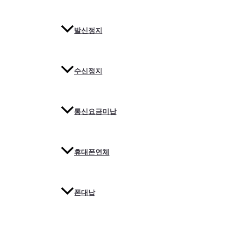
발신정지
수신정지
통신요금미납
휴대폰연체
폰대납