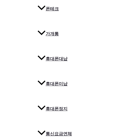
폰테크
가개통
휴대폰대납
휴대폰미납
휴대폰정지
통신요금연체