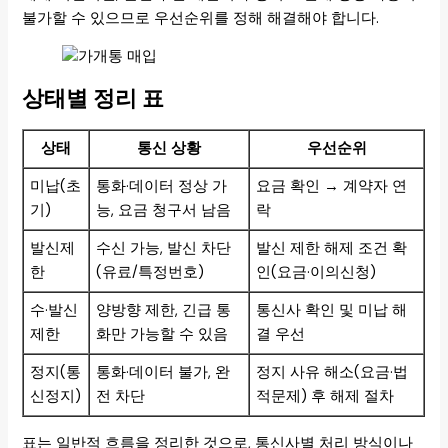
불가할 수 있으므로 우선순위를 정해 해결해야 합니다.
상태별 정리 표
상태
통신 상황
우선순위
미납(초
통화·데이터 정상 가
요금 확인 → 계약자 연
기)
능, 요금 청구서 남음
락
발신제
수신 가능, 발신 차단
발신 제한 해제 조건 확
한
(유료/특정번호)
인(요금·이의신청)
수·발신
양방향 제한, 긴급 통
통신사 확인 및 미납 해
제한
화만 가능할 수 있음
결 우선
정지(통
통화·데이터 불가, 완
정지 사유 해소(요금·법
신정지)
전 차단
적문제) 후 해제 절차
표는 일반적 흐름을 정리한 것으로, 통신사별 처리 방식이나