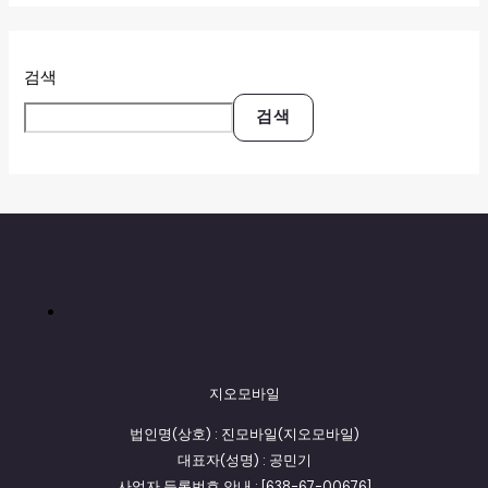
검색
검색
지오모바일
법인명(상호) : 진모바일(지오모바일)
대표자(성명) : 공민기
사업자 등록번호 안내 : [638-67-00676]