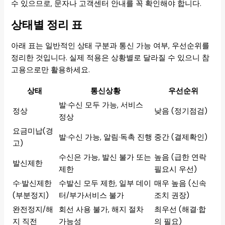
수 있으므로, 문자나 고객센터 안내를 꼭 확인해야 합니다.
상태별 정리 표
아래 표는 일반적인 상태 구분과 통신 가능 여부, 우선순위를
정리한 것입니다. 실제 적용은 상황별로 달라질 수 있으니 참
고용으로만 활용하세요.
상태
통신상황
우선순위
발·수신 모두 가능, 서비스
정상
낮음 (정기점검)
정상
요금미납(경
발·수신 가능, 알림·독촉 진행
중간 (결제확인)
고)
수신은 가능, 발신 불가 또는
높음 (급한 연락
발신제한
제한
필요시 우선)
수·발신제한
수발신 모두 제한, 일부 데이
매우 높음 (신속
(부분정지)
터/부가서비스 불가
조치 권장)
완전정지/해
회선 사용 불가, 해지 절차
최우선 (해결·합
지 직전
가능성
의 필요)