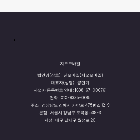
지오모바일
법인명(상호) : 진모바일(지오모바일)
대표자(성명) : 공민기
사업자 등록번호 안내 : [638-67-00676]
전화 : 010-8335-0015
주소 : 경상남도 김해시 가야로 475번길 12-9
본점 : 서울시 강남구 도곡동 538-3
지점 : 대구 달서구 월성로 20