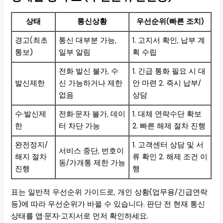
상태
통신상황
우선순위(빠른 조치)
경고(최초
통신 대부분 가능,
1. 고지서 확인, 납부 계
통보)
일부 알림
획 수립
전화 발신 불가, 수
1. 긴급 통화 필요 시 대
발신제한
신 가능하거나 제한
안 마련 2. 즉시 납부/
없음
상담
수·발신제
전화·문자 불가, 데이
1. 대체 연락수단 확보
한
터 차단 가능
2. 빠른 해제 절차 진행
완전정지/
1. 고객센터 상담 및 서
서비스 중단, 번호이
해지 절차
류 확인 2. 해제 조건 이
동/가개통 제한 가능
진행
행
표는 일반적 우선순위 가이드로, 개인 상황(업무용/긴급연락
등)에 따라 우선순위가 바뀔 수 있습니다. 판단 전 현재 통신
상태를 앱·문자·고지서로 먼저 확인하세요.