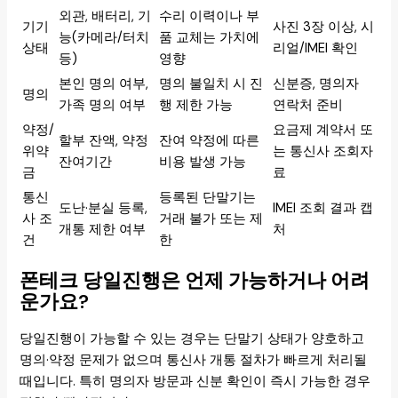
외관, 배터리, 기
수리 이력이나 부
기기
사진 3장 이상, 시
능(카메라/터치
품 교체는 가치에
상태
리얼/IMEI 확인
등)
영향
본인 명의 여부,
명의 불일치 시 진
신분증, 명의자
명의
가족 명의 여부
행 제한 가능
연락처 준비
약정/
요금제 계약서 또
할부 잔액, 약정
잔여 약정에 따른
위약
는 통신사 조회자
잔여기간
비용 발생 가능
금
료
통신
등록된 단말기는
도난·분실 등록,
IMEI 조회 결과 캡
사 조
거래 불가 또는 제
개통 제한 여부
처
건
한
폰테크 당일진행은 언제 가능하거나 어려
운가요?
당일진행이 가능할 수 있는 경우는 단말기 상태가 양호하고
명의·약정 문제가 없으며 통신사 개통 절차가 빠르게 처리될
때입니다. 특히 명의자 방문과 신분 확인이 즉시 가능한 경우