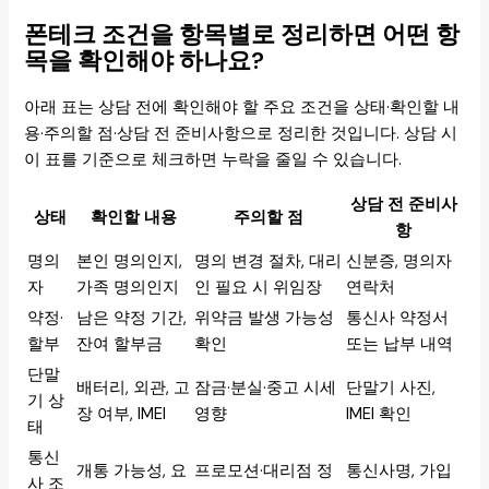
폰테크 조건을 항목별로 정리하면 어떤 항
목을 확인해야 하나요?
아래 표는 상담 전에 확인해야 할 주요 조건을 상태·확인할 내
용·주의할 점·상담 전 준비사항으로 정리한 것입니다. 상담 시
이 표를 기준으로 체크하면 누락을 줄일 수 있습니다.
상담 전 준비사
상태
확인할 내용
주의할 점
항
명의
본인 명의인지,
명의 변경 절차, 대리
신분증, 명의자
자
가족 명의인지
인 필요 시 위임장
연락처
약정·
남은 약정 기간,
위약금 발생 가능성
통신사 약정서
할부
잔여 할부금
확인
또는 납부 내역
단말
배터리, 외관, 고
잠금·분실·중고 시세
단말기 사진,
기 상
장 여부, IMEI
영향
IMEI 확인
태
통신
개통 가능성, 요
프로모션·대리점 정
통신사명, 가입
사 조