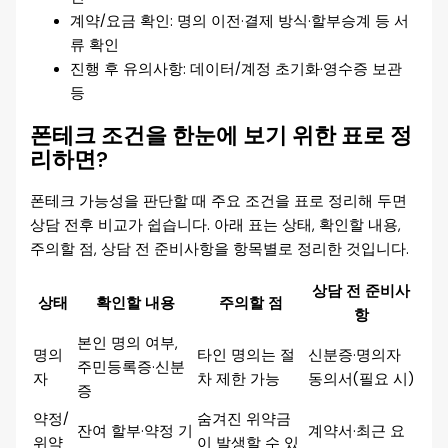
계약/요금 확인: 명의 이전·결제 방식·할부승계 등 서
류 확인
진행 후 유의사항: 데이터/계정 초기화·영수증 보관
등
폰테크 조건을 한눈에 보기 위한 표로 정
리하면?
폰테크 가능성을 판단할 때 주요 조건을 표로 정리해 두면
상담 전후 비교가 쉽습니다. 아래 표는 상태, 확인할 내용,
주의할 점, 상담 전 준비사항을 항목별로 정리한 것입니다.
상담 전 준비사
상태
확인할 내용
주의할 점
항
본인 명의 여부,
명의
타인 명의는 절
신분증·명의자
주민등록증·신분
자
차 제한 가능
동의서(필요 시)
증
약정/
숨겨진 위약금
잔여 할부·약정 기
계약서·최근 요
위약
이 발생할 수 있